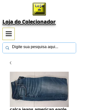
Loja do Colecionador
calça jeans american eagle