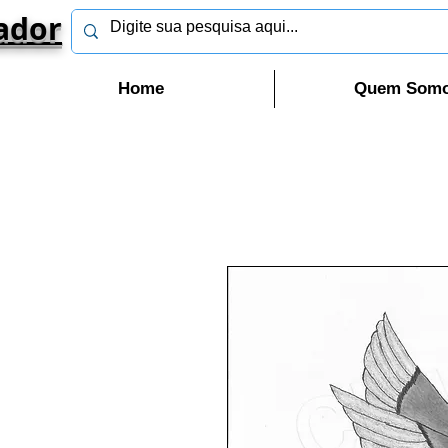
ador
Home
Quem Som