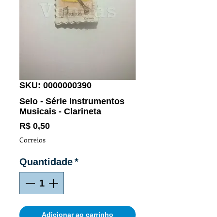
SKU: 0000000390
Selo - Série Instrumentos
Musicais - Clarineta
Preço
R$ 0,50
Correios
Quantidade
*
Adicionar ao carrinho