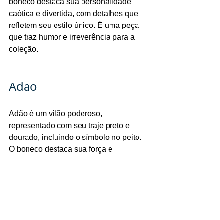
boneco destaca sua personalidade 
caótica e divertida, com detalhes que 
refletem seu estilo único. É uma peça 
que traz humor e irreverência para a 
coleção.
Adão
Adão é um vilão poderoso, 
representado com seu traje preto e 
dourado, incluindo o símbolo no peito. 
O boneco destaca sua força e 
presença imponente, com uma postura 
que transmite autoridade. É uma figura 
que adiciona um toque de força bruta à 
coleção.