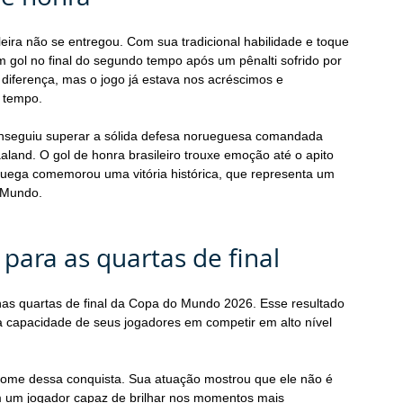
ira não se entregou. Com sua tradicional habilidade e toque 
m gol no final do segundo tempo após um pênalti sofrido por 
iferença, mas o jogo já estava nos acréscimos e 
o tempo.
conseguiu superar a sólida defesa norueguesa comandada 
aland. O gol de honra brasileiro trouxe emoção até o apito 
 Noruega comemorou uma vitória histórica, que representa um 
o Mundo.
 para as quartas de final
nas quartas de final da Copa do Mundo 2026. Esse resultado 
a capacidade de seus jogadores em competir em alto nível 
l nome dessa conquista. Sua atuação mostrou que ele não é 
um jogador capaz de brilhar nos momentos mais 