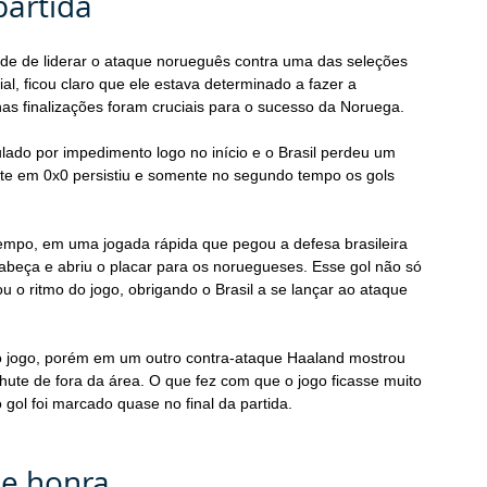
partida
de de liderar o ataque norueguês contra uma das seleções 
ial, ficou claro que ele estava determinado a fazer a 
nas finalizações foram cruciais para o sucesso da Noruega.
lado por impedimento logo no início e o Brasil perdeu um 
pate em 0x0 persistiu e somente no segundo tempo os gols 
empo, em uma jogada rápida que pegou a defesa brasileira 
cabeça e abriu o placar para os noruegueses. Esse gol não só 
 ritmo do jogo, obrigando o Brasil a se lançar ao ataque 
 o jogo, porém em um outro contra-ataque Haaland mostrou 
ute de fora da área. O que fez com que o jogo ficasse muito 
 gol foi marcado quase no final da partida.
de honra