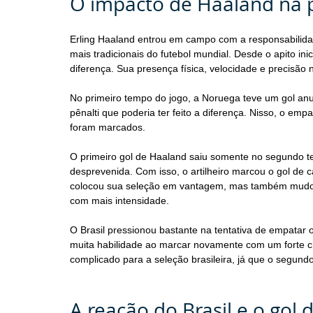
O impacto de Haaland na 
Erling Haaland entrou em campo com a responsabilida
mais tradicionais do futebol mundial. Desde o apito inic
diferença. Sua presença física, velocidade e precisão 
No primeiro tempo do jogo, a Noruega teve um gol anu
pênalti que poderia ter feito a diferença. Nisso, o em
foram marcados.
O primeiro gol de Haaland saiu somente no segundo t
desprevenida. Com isso, o artilheiro marcou o gol de 
colocou sua seleção em vantagem, mas também mudou o
com mais intensidade.
O Brasil pressionou bastante na tentativa de empatar
muita habilidade ao marcar novamente com um forte ch
complicado para a seleção brasileira, já que o segundo
A reação do Brasil e o gol 