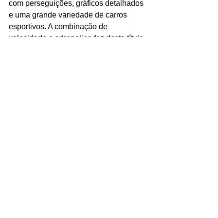
com perseguições, gráficos detalhados 
e uma grande variedade de carros 
esportivos. A combinação de 
velocidade e adrenalina fez deste título 
um dos mais memoráveis da geração.
Crazy Taxi 
10. 
(Dreamcast / 
Playstation 2)
Embora não seja uma corrida 
tradicional, 
Crazy Taxi
 merece 
destaque por sua proposta única: 
entregar passageiros no menor tempo 
possível em uma cidade caótica. A 
jogabilidade frenética e o estilo arcade 