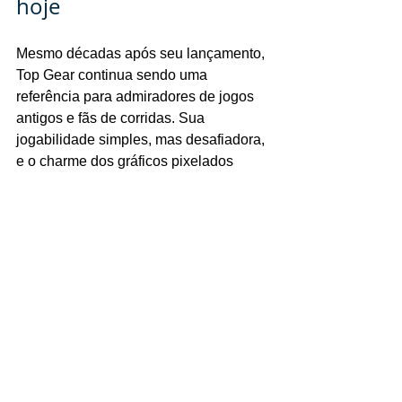
hoje
Mesmo décadas após seu lançamento, 
Top Gear continua sendo uma 
referência para admiradores de jogos 
antigos e fãs de corridas. Sua 
jogabilidade simples, mas desafiadora, 
e o charme dos gráficos pixelados 
criam uma experiência que resiste ao 
tempo.
Jogadores que buscam reviver a 
nostalgia dos anos 90 encontram em 
Top Gear um título que oferece 
diversão rápida e competitiva. Além 
disso, o jogo serve como uma ponte 
entre gerações, mostrando a evolução 
dos games de corrida desde os tempos 
do Atari até o Super Nintendo.