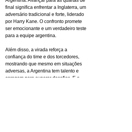
Argentina. Avançar para as quartas de 
final significa enfrentar a Inglaterra, um 
adversário tradicional e forte, liderado 
por Harry Kane. O confronto promete 
ser emocionante e um verdadeiro teste 
para a equipe argentina.
Além disso, a virada reforça a 
confiança do time e dos torcedores, 
mostrando que mesmo em situações 
adversas, a Argentina tem talento e 
coragem para superar desafios. E o 
fato de ter Messi na seleção já garante 
um grande otimismo na busca do título.
O Que Esperar das 
Quartas de Final