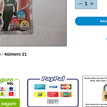
Adic
o - Número 21