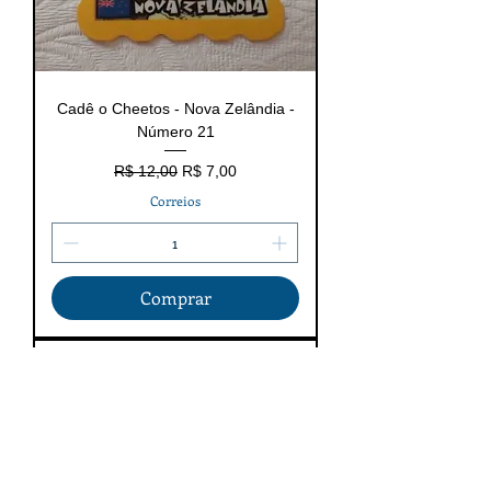
Cadê o Cheetos - Nova Zelândia -
Número 21
Preço normal
Preço promocional
R$ 12,00
R$ 7,00
Correios
Comprar