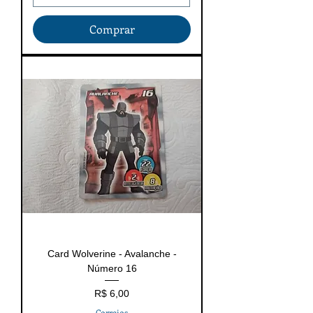
Comprar
Card Wolverine - Avalanche -
Número 16
Preço
R$ 6,00
Correios