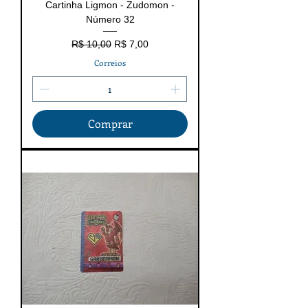
Cartinha Ligmon - Zudomon -
Número 32
Preço normal
Preço promocional
R$ 10,00
R$ 7,00
Correios
Comprar