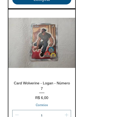
Card Wolverine - Logan - Número
7
Preço
R$ 6,00
Correios