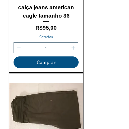
calça jeans american
eagle tamanho 36
Price
R$95,00
Correios
Comprar