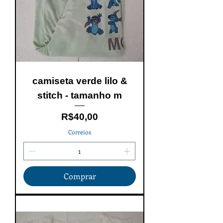
camiseta verde lilo &
stitch - tamanho m
Price
R$40,00
Correios
Comprar