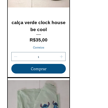
calça verde clock house
be cool
Price
R$35,00
Correios
Comprar