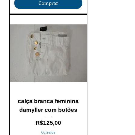
Comprar
calça branca feminina
damyller com botões
Price
R$125,00
Correios