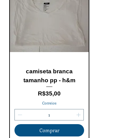
camiseta branca
tamanho pp - h&m
Price
R$35,00
Correios
Comprar