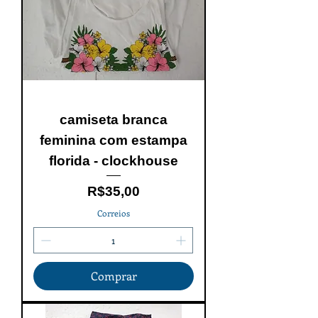
camiseta branca
feminina com estampa
florida - clockhouse
Price
R$35,00
Correios
Comprar