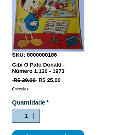
SKU: 0000000186
Gibi O Pato Donald -
Número 1.130 - 1973
Preço
Preço
 R$ 30,00 
R$ 25,00
normal
promocional
Correios
Quantidade
*