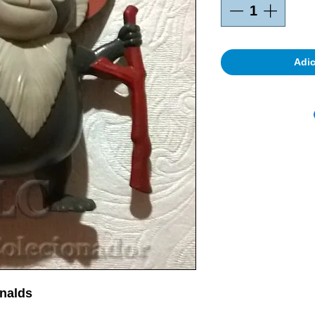
Adic
nalds