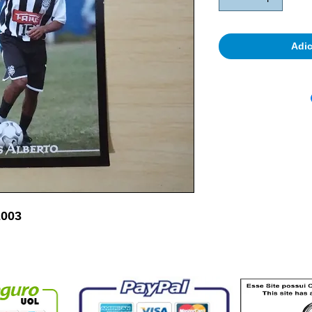
Adic
2003