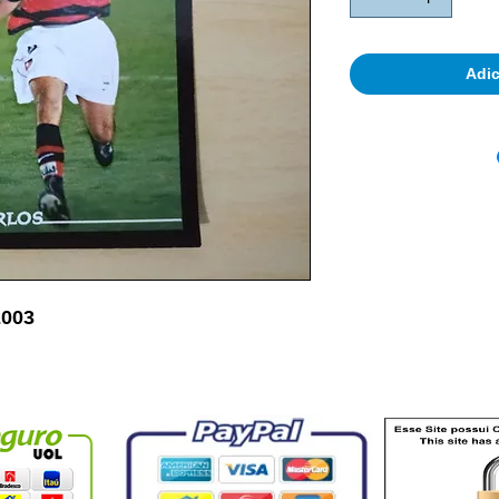
Adic
2003