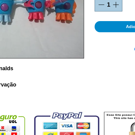
Adic
nalds
rvação