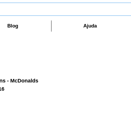
Blog
Ajuda
ens - McDonalds
16