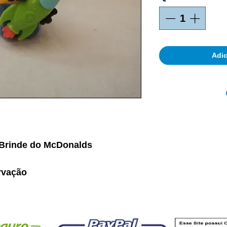
Adic
 Brinde do McDonalds
rvação