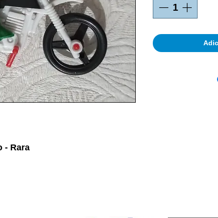
Adic
o - Rara