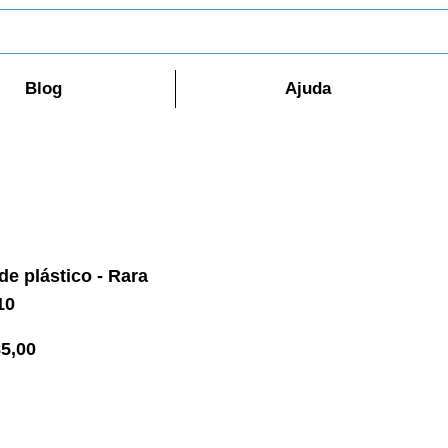
Blog
Ajuda
de plástico - Rara
10
o
Preço
5,00
al
promocional