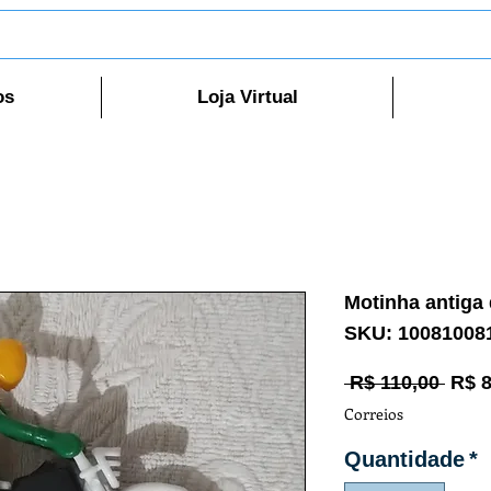
os
Loja Virtual
Motinha antiga 
SKU: 10081008
Preç
 R$ 110,00 
R$ 8
norm
Correios
Quantidade
*