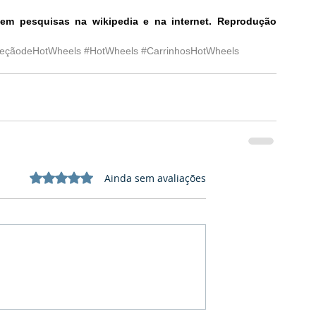
em pesquisas na wikipedia e na internet. Reprodução 
leçãodeHotWheels
#HotWheels
#CarrinhosHotWheels
Avaliado com 0 de 5 estrelas.
Ainda sem avaliações