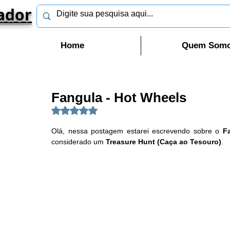
ador
Home
Quem Som
Fangula - Hot Wheels
Avaliado com NaN de 5 estrelas.
Olá, nessa postagem estarei escrevendo sobre o 
F
considerado um 
Treasure Hunt (Caça ao Tesouro)
. 