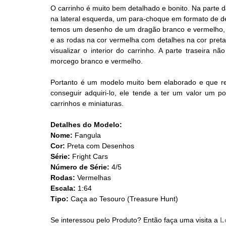
O carrinho é muito bem detalhado e bonito. Na parte d
na lateral esquerda, um para-choque em formato de de
temos um desenho de um dragão branco e vermelho, o
e as rodas na cor vermelha com detalhes na cor preta
visualizar o interior do carrinho. A parte traseira
morcego branco e vermelho.
Portanto é um modelo muito bem elaborado e que real
conseguir adquiri-lo, ele tende a ter um valor um p
carrinhos e miniaturas.
Detalhes do Modelo:
Nome:
 Fangula
Cor: 
Preta com Desenhos
Série:
 Fright Cars
Número de Série:
 4/5
Rodas: 
Vermelhas
Escala:
 1:64
Tipo:
 Caça ao Tesouro (Treasure Hunt)
Se interessou pelo Produto? Então faça uma visita a 
L