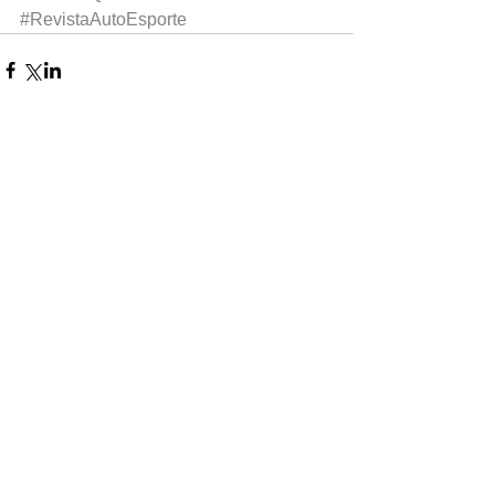
#RevistaAutoEsporte
0.0 / 5 (0)
Comentários
Comente e avalie