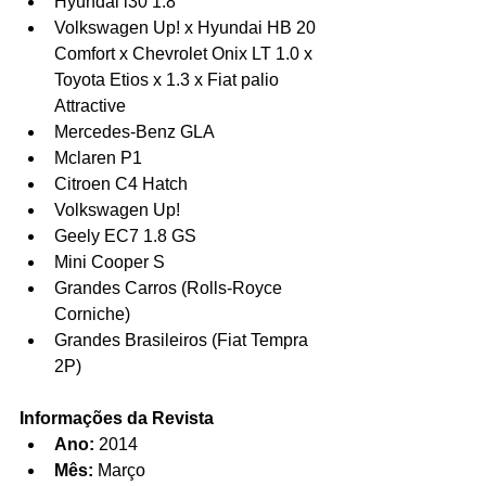
Hyundai i30 1.8  
Volkswagen Up! x Hyundai HB 20 
Comfort x Chevrolet Onix LT 1.0 x 
Toyota Etios x 1.3 x Fiat palio 
Attractive  
Mercedes-Benz GLA  
Mclaren P1  
Citroen C4 Hatch  
Volkswagen Up!  
Geely EC7 1.8 GS  
Mini Cooper S  
Grandes Carros (Rolls-Royce 
Corniche)  
Grandes Brasileiros (Fiat Tempra 
2P) 
Informações da Revista
Ano:
 2014  
Mês:
 Março  