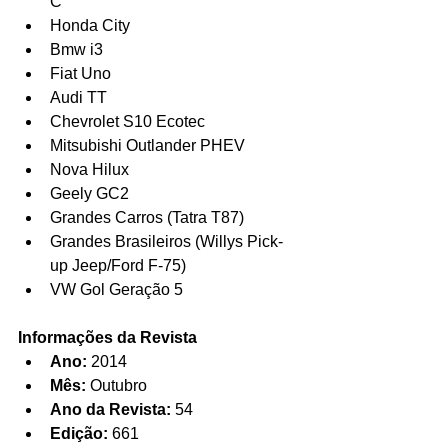
C  
Honda City  
Bmw i3  
Fiat Uno  
Audi TT  
Chevrolet S10 Ecotec  
Mitsubishi Outlander PHEV  
Nova Hilux  
Geely GC2  
Grandes Carros (Tatra T87)  
Grandes Brasileiros (Willys Pick-
up Jeep/Ford F-75)  
VW Gol Geração 5 
Informações da Revista
Ano:
 2014  
Mês:
 Outubro  
Ano da Revista:
 54  
Edição:
 661  