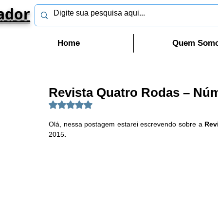
ador
Home
Quem Som
Revista Quatro Rodas – Núm
Avaliado com NaN de 5 estrelas.
Olá, nessa postagem estarei escrevendo sobre a 
Rev
2015
.