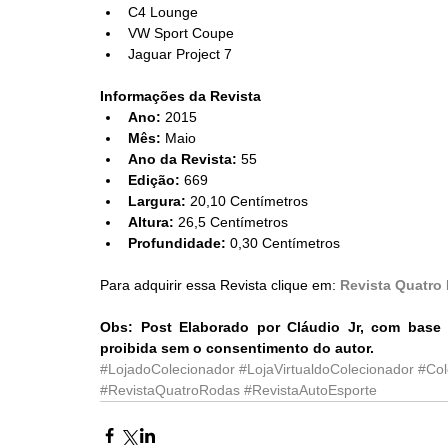
C4 Lounge  
VW Sport Coupe  
Jaguar Project 7 
Informações da Revista
Ano:
 2015  
Mês:
 Maio  
Ano da Revista:
 55  
Edição:
 669  
Largura:
 20,10 Centímetros  
Altura:
 26,5 Centímetros  
Profundidade:
 0,30 Centímetros 
Para adquirir essa Revista clique em: 
Revista Quatro
Obs: Post Elaborado por Cláudio Jr, com base 
proibida sem o consentimento do autor.
#LojadoColecionador
#LojaVirtualdoColecionador
#Co
#RevistaQuatroRodas
#RevistaAutoEsporte