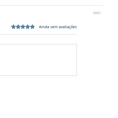
Avaliado com 0 de 5 estrelas.
Ainda sem avaliações