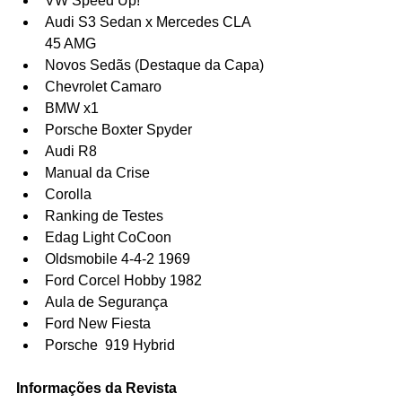
VW Speed Up!  
Audi S3 Sedan x Mercedes CLA 
45 AMG  
Novos Sedãs (Destaque da Capa)  
Chevrolet Camaro  
BMW x1  
Porsche Boxter Spyder  
Audi R8  
Manual da Crise  
Corolla  
Ranking de Testes  
Edag Light CoCoon  
Oldsmobile 4-4-2 1969  
Ford Corcel Hobby 1982  
Aula de Segurança  
Ford New Fiesta  
Porsche  919 Hybrid 
Informações da Revista