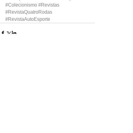
#Colecionismo
#Revistas
#RevistaQuatroRodas
#RevistaAutoEsporte
0.0 / 5 (0)
Comentários
Comente e avalie