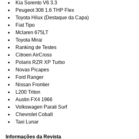
Kia Sorento V6 3.3  
Peugeot 308 1.6 THP Flex  
Toyota Hilux (Destaque da Capa)  
Fiat Tipo  
Mclaren 675LT  
Toyota Mirai  
Ranking de Testes  
Citroen AirCross  
Polaris RZR XP Turbo  
Novas Picapes  
Ford Ranger  
Nissan Frontier  
L200 Triton    
Austin FX4 1966  
Volkswagen Parati Surf  
Chevrolet Cobalt  
Taxi Lunar 
Informações da Revista