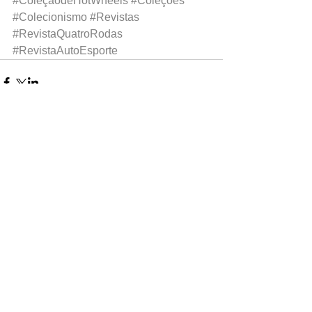
#ColeçãodeHotWheels
#Coleções
#Colecionismo
#Revistas
#RevistaQuatroRodas
#RevistaAutoEsporte
0.0 / 5 (0)
Comentários
Comente e avalie