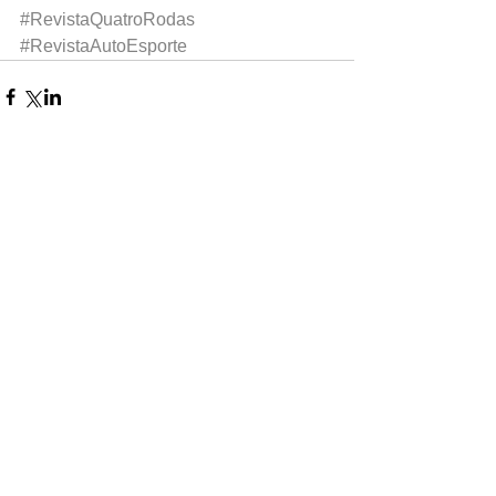
#RevistaQuatroRodas
#RevistaAutoEsporte
0.0 / 5 (0)
Comentários
Comente e avalie