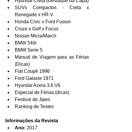
Hyundai Creta (Destaque da Capa)  
SUVs Compactos - Creta x 
Renegade x HR-V  
Honda Civic x Ford Fusion  
Cruze x Golf x Focus  
Nissan Micra/March  
BMW 540i  
BMW Serie 5  
Manual de Viagem para as Férias 
(Dicas)  
Fiat Coupé 1996  
Ford Galaxie 1971  
Hyundai Azera 3.6 V6  
Especial de Férias (dicas)  
Festival de Jipes  
Ranking de Testes 
Informações da Revista
Ano:
 2017  