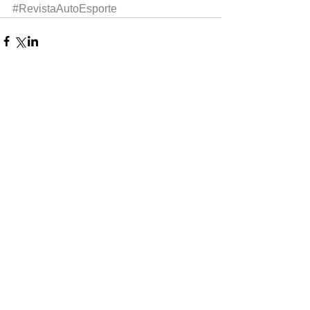
#RevistaAutoEsporte
0.0 / 5 (0)
Comentários
Comente e avalie