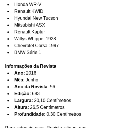
Honda WR-V  
Renault KWID  
Hyundai New Tucson  
Mitsubishi ASX  
Renault Kaptur    
Willys Whippet 1928  
Chevrolet Corsa 1997  
BMW Série 1 
Informações da Revista
Ano:
 2016  
Mês:
 Junho  
Ano da Revista:
 56  
Edição:
 683  
Largura:
 20,10 Centímetros  
Altura:
 26,5 Centímetros  
Profundidade:
 0,30 Centímetros 
Para adquirir essa Revista clique em: 