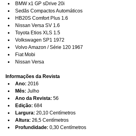
BMW x1 GP sDrive 20i    
Sedãs Compactos Automáticos  
​HB20S Comfort Plus 1.6  
Nissan Versa SV 1.6  
Toyota Etios XLS 1.5    
Volkswagen SP1 1972  
Volvo Amazon / Série 120 1967  
Fiat Mobi  
Nissan Versa 
Informações da Revista
Ano:
 2016  
Mês:
 Julho  
Ano da Revista:
 56  
Edição:
 684  
Largura:
 20,10 Centímetros  
Altura:
 26,5 Centímetros  
Profundidade:
 0,30 Centímetros 