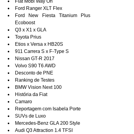
Fiat Mobi Way On  
Ford Ranger XLT Flex  
Ford New Fiesta Titanium Plus 
Ecoboost  
Q3 x X1 x GLA  
Toyota Prius  
Etios x Versa x HB20S  
911 Carrera S x F-Type S  
Nissan GT-R 2017  
Volvo S90 T6 AWD  
Desconto de PNE  
Ranking de Testes  
BMW Vision Next 100  
História da Fiat  
Camaro  
Reportagem com Isabela Porte  
SUVs de Luxo  
Mercedes-Benz GLA 200 Style  
Audi Q3 Attraction 1.4 TFSI  