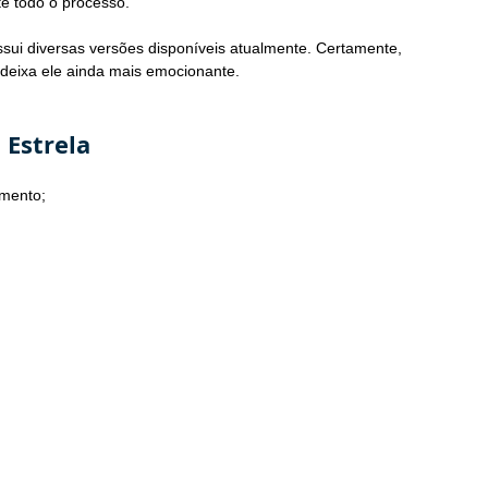
te todo o processo.
ui diversas versões disponíveis atualmente. Certamente, 
 deixa ele ainda mais emocionante.
 Estrela
imento;