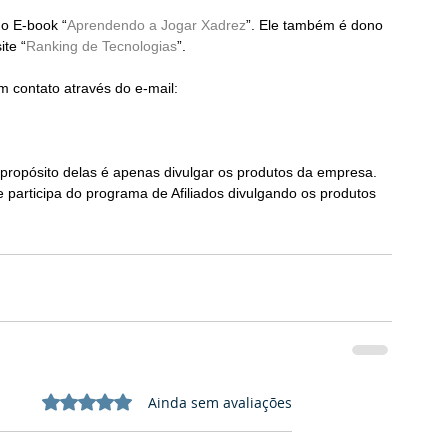
 o E-book “
Aprendendo a Jogar Xadrez
”. Ele também é dono 
ite “
Ranking de Tecnologias
”.
 contato através do e-mail: 
ropósito delas é apenas divulgar os produtos da empresa. 
e participa do programa de Afiliados divulgando os produtos 
Avaliado com 0 de 5 estrelas.
Ainda sem avaliações