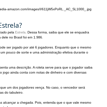
m.media-amazon.com/images/I/611jW5xPoRL._AC_SL1000_.jpg
Estrela?
zado pela 
Estrela
. Dessa forma, saiba que ele se enquadra 
a dele no Brasil foi em 1.986.
ode ser jogado por até 6 jogadores. Enquanto que o mesmo 
 um pouco de sorte e uma administração efetiva durante o 
enta uma descrição. A roleta serve para que o jogador saiba 
o jogo ainda conta com notas de dinheiro e com diversas 
 que um dos jogadores vença. No caso, o vencedor será 
as do tabuleiro.
s alcançar a chegada. Pois, entenda que o que vale mesmo 