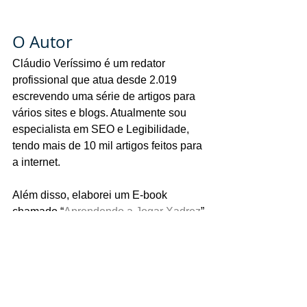
O Autor
Cláudio Veríssimo é um redator 
profissional que atua desde 2.019 
escrevendo uma série de artigos para 
vários sites e blogs. Atualmente sou 
especialista em SEO e Legibilidade, 
tendo mais de 10 mil artigos feitos para 
a internet.
Além disso, elaborei um E-book 
chamado “
Aprendendo a Jogar Xadrez
” 
que foi lançado em 2023. Onde ensino 
desde o básico até o avançado para 
quem pretende aprender a jogar o jogo 
de xadrez. Para solicitar artigos entre 
em contato pelo meu e-mail: 