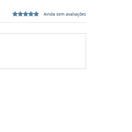
Avaliado com 0 de 5 estrelas.
Ainda sem avaliações