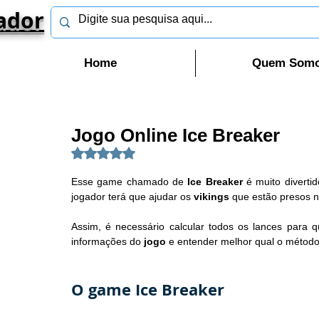
ador
Home
Quem Som
Jogo Online Ice Breaker
Avaliado com NaN de 5 estrelas.
Esse game chamado de 
Ice Breaker
 é muito divert
jogador terá que ajudar os 
vikings
 que estão presos n
Assim, é necessário calcular todos os lances para q
informações do 
jogo
 e entender melhor qual o método
O game Ice Breaker