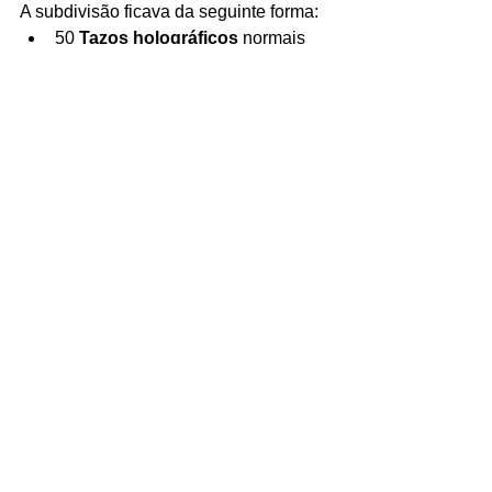
A subdivisão ficava da seguinte forma:
50 
Tazos holográficos
 normais
10 Gigan Tazos (Ouro, Prata e 
Bronze)
10 Tazos Diamante
Eram muito divertidos e também 
podiam ser inseridos no fichário do 
livro ilustrado Tazo Mania
. Certamente 
a 
Elma Chips
 trouxe muitas alegrias 
aos fãs dos 
tazos
 que até hoje pedem a 
volta deles nos salgadinhos.
E você se lembra desse álbum e dos 
tazos? Então deixe um comentário 
abaixo.