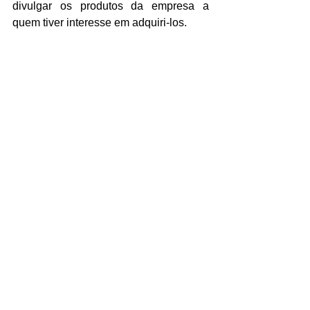
divulgar os produtos da empresa a 
quem tiver interesse em adquiri-los.
Qualquer dúvida deixe um comentário e 
até o próximo artigo!
Artigo escrito por Cláudio Veríssimo: 
Escritor e Redator (Freelancer).
Com experiência de 2 anos como 
Redator e Escritor, Cláudio é Técnico 
em Informática, Publicitário e Pós-
graduado em MBA Em Comunicação e 
Marketing.
Ele também já escreveu centenas de 
artigos para a internet com configuração 
SEO e todos os seus textos são de 
autoria própria. Em breve será lançado 
o seu e-book "Aprendendo a Jogar 
Xadrez". 