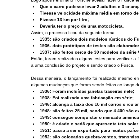
Que o carro pudesse levar 2 adultos e 3 crianç
Tivesse velocidade máxima média em torno de
Fizesse 13 km por litro;
Deveria ter o preço de uma motocicleta.
Assim, o processo ficou da seguinte forma:
1935: são criados dois modelos rústicos do F
1936: dois protótipos de testes são elaborado
1937: são feitos cerca de 30 modelos da série
Então, foram realizados alguns testes para verificar a
a uma conclusão do projeto e sendo criado o Fusca.
Dessa maneira, o lançamento foi realizado mesmo em 
algumas mudanças que foram sendo feitas ao longo d
1936: Foram incluídas janelas traseiras nele;
1938: Foi realizada uma fabricação em série;
1946: alcança a faixa dos 10 mil carros circula
1948: são feitos 25 mil, sendo que 4.400 são 
1949: consegue conquistar o mercado america
1950: é criado o sedã que apresenta teto solar
1951: passa a ser exportado para muitos paíse
1952: são colocados quebra-ventos, transmis