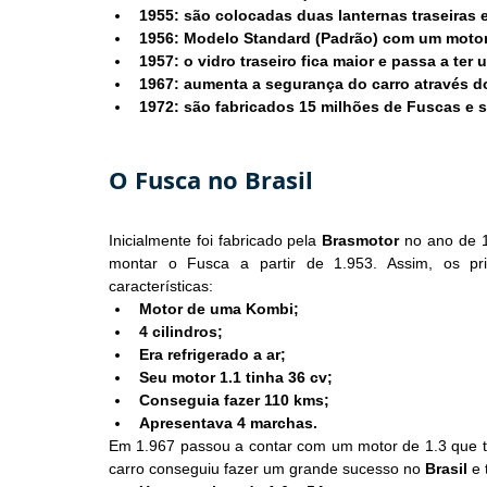
1955: são colocadas duas lanternas traseiras 
1956: Modelo Standard (Padrão) com um motor 
1957: o vidro traseiro fica maior e passa a ter
1967: aumenta a segurança do carro através do
1972: são fabricados 15 milhões de Fuscas e 
O Fusca no Brasil
Inicialmente foi fabricado pela 
Brasmotor
 no ano de 1
montar o Fusca a partir de 1.953. Assim, os pr
características:
Motor de uma Kombi;
4 cilindros;
Era refrigerado a ar;
Seu motor 1.1 tinha 36 cv;
Conseguia fazer 110 kms;
Apresentava 4 marchas.
Em 1.967 passou a contar com um motor de 1.3 que tin
carro conseguiu fazer um grande sucesso no 
Brasil
 e