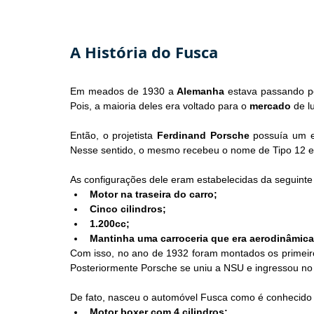
A História do Fusca
Em meados de 1930 a 
Alemanha
 estava passando p
Pois, a maioria deles era voltado para o 
mercado
 de 
Então, o projetista 
Ferdinand Porsche
 possuía um es
Nesse sentido, o mesmo recebeu o nome de Tipo 12 e 
As configurações dele eram estabelecidas da seguinte
Motor na traseira do carro;
Cinco cilindros;
1.200cc;
Mantinha uma carroceria que era aerodinâmica
Com isso, no ano de 1932 foram montados os primeiros
Posteriormente Porsche se uniu a NSU e ingressou no
De fato, nasceu o automóvel Fusca como é conhecido a
Motor boxer com 4 cilindros;