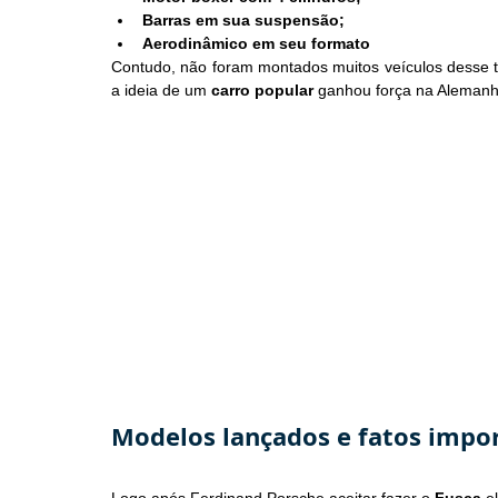
Barras em sua suspensão;
Aerodinâmico em seu formato
Contudo, não foram montados muitos veículos desse t
a ideia de um 
carro popular
 ganhou força na Alemanha
Modelos lançados e fatos impor
Logo após Ferdinand Porsche aceitar fazer o 
Fusca
 e