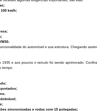
as;
 100 km/h;
usca;
s;
 VW30.
 funcionalidade do automóvel e sua estrutura. Chegando assim 
1935 e aos poucos o veículo foi sendo aprimorado. Confira 
o tempo:
ndo;
exportados;
no.
 dobrável;
s;
sões sincronizadas e rodas com 15 polegadas;