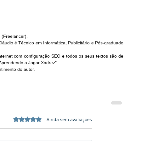
r (Freelancer).
áudio é Técnico em Informática, Publicitário e Pós-graduado 
nternet com configuração SEO e todos os seus textos são de 
"Aprendendo a Jogar Xadrez". 
timento do autor. 
Avaliado com 0 de 5 estrelas.
Ainda sem avaliações