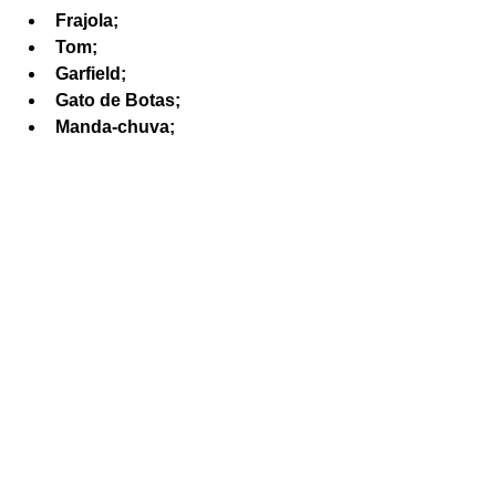
Frajola;
Tom;
Garfield;
Gato de Botas;
Manda-chuva;
Gato Félix;
Entre outros.
Sem dúvida esses desenhos fazem 
muito sucesso e ajudam a popularizar 
cada vez mais esses animais. Portanto, 
os 
gatos
 são excelentes bichinhos de 
estimação e devem ser respeitados 
sempre.