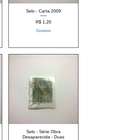
Selo - Carta 2009
Preço
R$ 1,20
Correios
Selo - Série Obra
Desaparecida - Duas