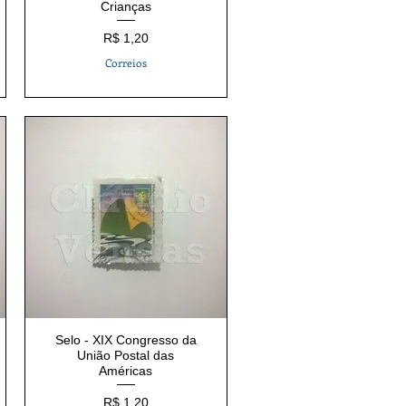
Crianças
Preço
R$ 1,20
Correios
Selo - XIX Congresso da
União Postal das
Américas
Preço
R$ 1,20