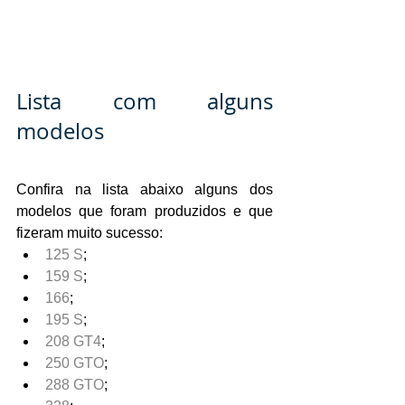
Lista com alguns 
modelos
Confira na lista abaixo alguns dos 
modelos que foram produzidos e que 
fizeram muito sucesso:
125 S
;
159 S
;
166
;
195 S
;
208 GT4
;
250 GTO
;
288 GTO
;