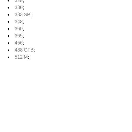
328
;
330
;
333 SP
;
348
;
360
;
365
;
456
;
488 GTB
;
512 M
;
512 TR
;
550
;
575 Maranello
;
599 GTB Fiorano
;
599 GTO
;
America
;
Califórnia
;
Daytona
;
Dino 246 GT/GTS
;
Enzo
;