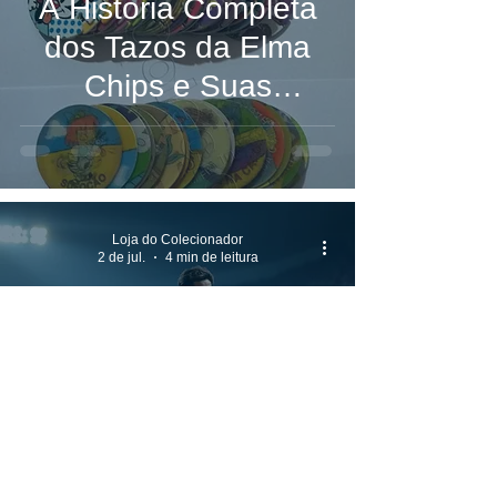
A História Completa
dos Tazos da Elma
Chips e Suas
Coleções Icônicas
Loja do Colecionador
2 de jul.
4 min de leitura
A história do Futebol:
Entendendo o esporte
e conhecendo os
melhores jogadores