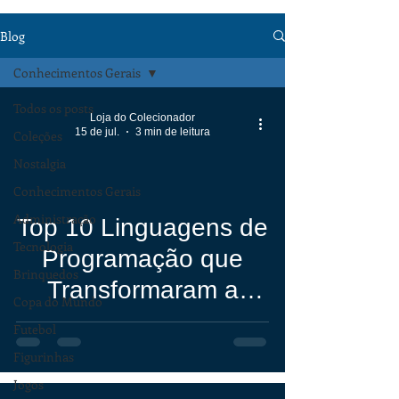
Blog
Conhecimentos Gerais
Todos os posts
Loja do Colecionador
15 de jul.
3 min de leitura
Coleções
Nostalgia
Conhecimentos Gerais
Administração
Top 10 Linguagens de
Tecnologia
Programação que
Brinquedos
Transformaram a
Copa do Mundo
Tecnologia e a
Futebol
História de Ada
Figurinhas
Lovelace
Jogos