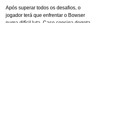
Após superar todos os desafios, o 
jogador terá que enfrentar o Bowser 
numa difícil luta. Caso consiga derrota-
lo, a Princesa Peach será recuperada e 
os créditos do jogo vão ser mostrados 
na tela. Nos próximos artigos vamos 
trazer mais detalhes do incrível 
jogo 
Super Mario World
.
O Autor
Cláudio Veríssimo é um redator 
profissional que atua desde 2.019 
escrevendo uma série de artigos para 
vários sites e blogs. Atualmente sou 
especialista em SEO e Legibilidade, 
tendo mais de 10 mil artigos feitos para 
a internet.