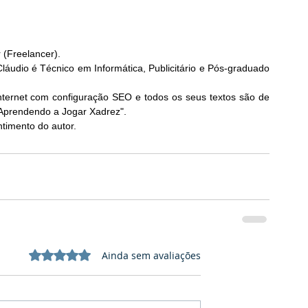
r (Freelancer).
áudio é Técnico em Informática, Publicitário e Pós-graduado 
nternet com configuração SEO e todos os seus textos são de 
"Aprendendo a Jogar Xadrez". 
timento do autor. 
Avaliado com 0 de 5 estrelas.
Ainda sem avaliações