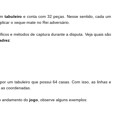
um 
tabuleiro
 e conta com 32 peças. Nesse sentido, cada um 
aplicar o xeque-mate no Rei adversário.
icos e métodos de captura durante a disputa. Veja quais são 
adrez
:
r um tabuleiro que possui 64 casas. Com isso, as linhas e 
 as coordenadas.
 o andamento do 
jogo
, observe alguns exemplos: