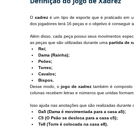
Definição do Jogo de Xadrez
O 
xadrez
 é um tipo de esporte que é praticado em 
dos jogadores terá 16 peças e o objetivo é conseguir 
Além disso, cada peça possui seus movimentos específ
as peças que são utilizadas durante uma 
partida de x
Rei;
Dama (Rainha);
Peões;
Torres;
Cavalos;
Bispos.
Desse modo, o 
jogo de xadrez 
também é composto po
colunas recebem letras e números que unidas formam
Isso ajuda nas anotações que são realizadas durante
Da5 (Dama é movimentada para a casa a5);
C5 (O Peão se desloca para a casa c5);
Te8 (Torre é colocada na casa e8).