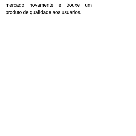
mercado novamente e trouxe um 
produto de qualidade aos usuários.
Os modelos de processador 
com mais de um núcleo
Como a tecnologia foi evoluindo se 
tornou necessário a inclusão de mais 
de um núcleo nos processadores. 
Dessa forma, surgiram também os 
modelos de 64 bits que permitiam mais 
endereçamentos na 
memória
 da 
máquina.
Nesse novo componente quem 
conseguiu melhores resultados foi a 
AMD que elaborou o x86 (64 bits). Mais 