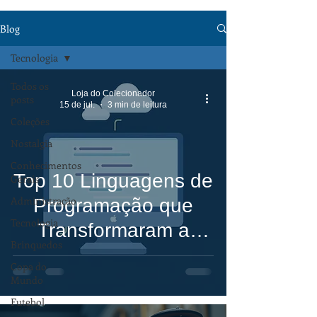
Blog
Tecnologia
Todos os
Loja do Colecionador
posts
15 de jul.
3 min de leitura
Coleções
Nostalgia
Conhecimentos
Top 10 Linguagens de
Gerais
Administração
Programação que
Tecnologia
Transformaram a
Brinquedos
Tecnologia e a
Copa do
História de Ada
Mundo
Lovelace
Futebol