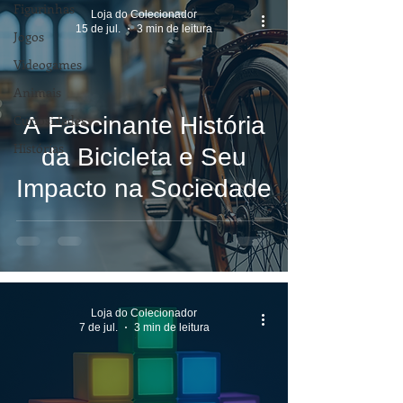
Figurinhas
Loja do Colecionador
15 de jul.
3 min de leitura
Jogos
Videogames
Animais
Curiosidades
A Fascinante História
Histórias
da Bicicleta e Seu
Impacto na Sociedade
Loja do Colecionador
7 de jul.
3 min de leitura