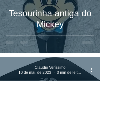
Tesourinha antiga do
Mickey
Claudio Veríssimo
10 de mai. de 2023
3 min de leitura
Controle Universal Wi-
Fi