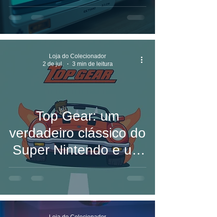
Importância na
Indústria dos Games
Loja do Colecionador
2 de jul.
3 min de leitura
Top Gear: um
verdadeiro clássico do
Super Nintendo e um
dos melhores jogos
de corrida de todos os
tempos
Loja do Colecionador