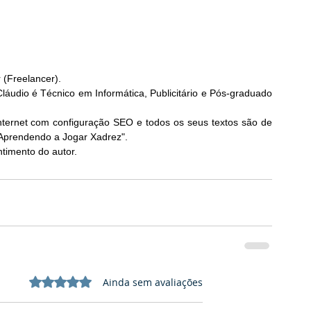
r (Freelancer).
áudio é Técnico em Informática, Publicitário e Pós-graduado 
nternet com configuração SEO e todos os seus textos são de 
"Aprendendo a Jogar Xadrez". 
timento do autor. 
Avaliado com 0 de 5 estrelas.
Ainda sem avaliações