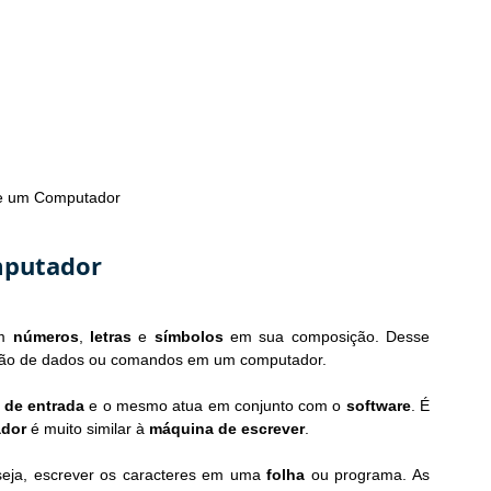
e um Computador
mputador
m 
números
, 
letras
 e 
símbolos
 em sua composição. Desse 
serção de dados ou comandos em um computador.
o de entrada
 e o mesmo atua em conjunto com o 
software
. É 
ador
 é muito similar à 
máquina de escrever
.
 seja, escrever os caracteres em uma 
folha
 ou programa. As 