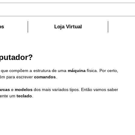
os
Loja Virtual
putador?
s que compõem a estrutura de uma 
máquina
 física. Por certo, 
bém para escrever 
comandos
.
arcas
 e 
modelos
 dos mais variados tipos. Então vamos saber 
mente um 
teclado
.