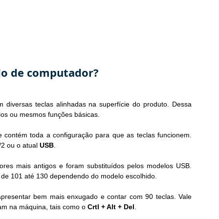
ado de computador?
iversas teclas alinhadas na superfície do produto. Dessa 
olos ou mesmos funções básicas.
e contém toda a configuração para que as teclas funcionem. 
2 ou o atual 
USB
.
es mais antigos e foram substituídos pelos modelos USB. 
r de 101 até 130 dependendo do modelo escolhido.
presentar bem mais enxugado e contar com 90 teclas. Vale 
m na máquina, tais como o 
Crtl + Alt + Del
.