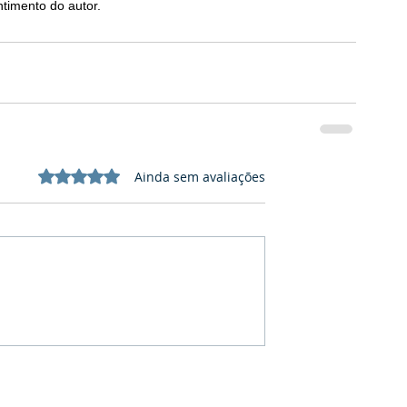
timento do autor. 
Avaliado com 0 de 5 estrelas.
Ainda sem avaliações