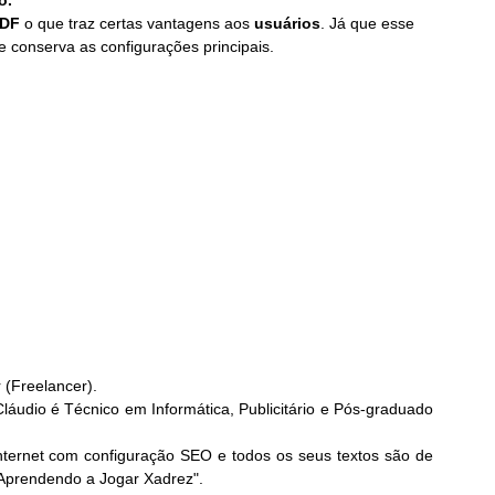
o.
DF
 o que traz certas vantagens aos 
usuários
. Já que esse 
e conserva as configurações principais.
r (Freelancer).
áudio é Técnico em Informática, Publicitário e Pós-graduado 
nternet com configuração SEO e todos os seus textos são de 
"Aprendendo a Jogar Xadrez". 