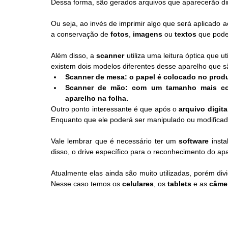
Dessa forma, são gerados arquivos que aparecerão di
Ou seja, ao invés de imprimir algo que será aplicado ao
a conservação de 
fotos
, 
imagens
 ou 
textos
 que pode
Além disso, a 
scanner
 utiliza uma leitura óptica que 
existem dois modelos diferentes desse aparelho que s
Scanner de mesa: o papel é colocado no produt
Scanner de mão: com um tamanho mais com
aparelho na folha.
Outro ponto interessante é que após o 
arquivo digita
Enquanto que ele poderá ser manipulado ou modificad
Vale lembrar que é necessário ter um 
software
 inst
disso, o drive específico para o reconhecimento do ap
Atualmente elas ainda são muito utilizadas, porém div
Nesse caso temos os 
celulares
, os 
tablets
 e as 
câmer