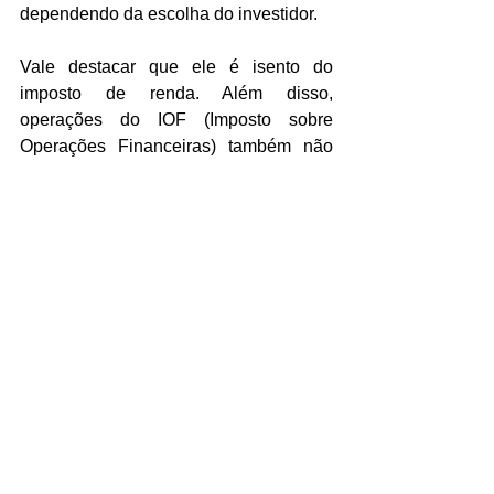
dependendo da escolha do investidor.
Vale destacar que ele é isento do 
imposto de renda. Além disso, 
operações do IOF (Imposto sobre 
Operações Financeiras) também não 
são cobrados. Portanto, os 
certificados 
de recebíveis 
são interessantes e 
podem render bons lucros.
Artigo escrito por Cláudio Veríssimo: 
Escritor e Redator.
Autor de mais de 4 mil artigos escritos e 
publicados na internet (configurados 