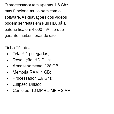
O processador tem apenas 1.6 Ghz, 
mas funciona muito bem com o 
software. As gravações dos vídeos 
podem ser feitas em Full HD. Já a 
bateria fica em 4.000 mAh, o que 
garante muitas horas de uso.
Ficha Técnica:
Tela: 6.1 polegadas;
Resolução: HD Plus;
Armazenamento: 128 GB;
Memória RAM: 4 GB;
Processador: 1.6 Ghz;
Chipset: Unisoc;
Câmeras: 13 MP + 5 MP + 2 MP 
(traseiras) e 8 MP (frontal);
Bateria: 4.000 mAh;
Sistema: Android 10;