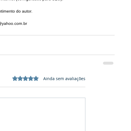
timento do autor.
o@yahoo.com.br 
Avaliado com 0 de 5 estrelas.
Ainda sem avaliações