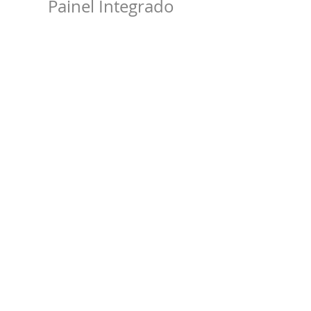
Painel Integrado
Consul 20 Litros Inox 
Espelhado com Função 
Descongelar