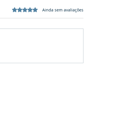
Avaliado com 0 de 5 estrelas.
Ainda sem avaliações