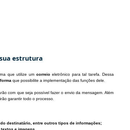
sua estrutura
ema que utilize um 
correio
 eletrônico para tal tarefa. Dessa 
aforma
 que possibilite a implementação das funções dele.
arão com que seja possível fazer o envio da mensagem. Além 
irão garantir todo o processo.
o destinatário, entre outros tipos de informações;
textos e imagens.