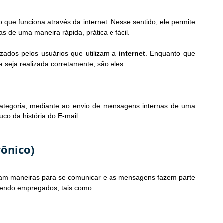
co que funciona através da internet. Nesse sentido, ele permite 
s de uma maneira rápida, prática e fácil.
izados pelos usuários que utilizam a 
internet
. Enquanto que 
a seja realizada corretamente, são eles:
 também podem ser inclusas nessa categoria, mediante ao envio de mensagens internas de uma 
co da história do E-mail.
rônico)
am maneiras para se comunicar e as mensagens fazem parte 
sendo empregados, tais como: