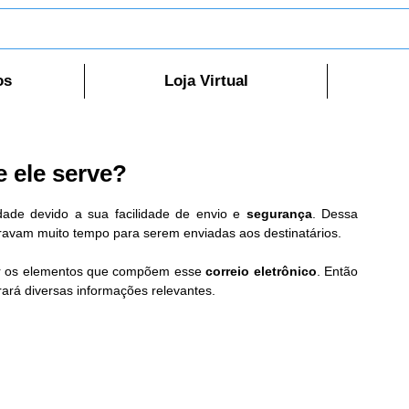
os
Loja Virtual
e ele serve?
idade devido a sua facilidade de envio e 
segurança
. Dessa 
avam muito tempo para serem enviadas aos destinatários.
er os elementos que compõem esse 
correio eletrônico
. Então 
rará diversas informações relevantes.