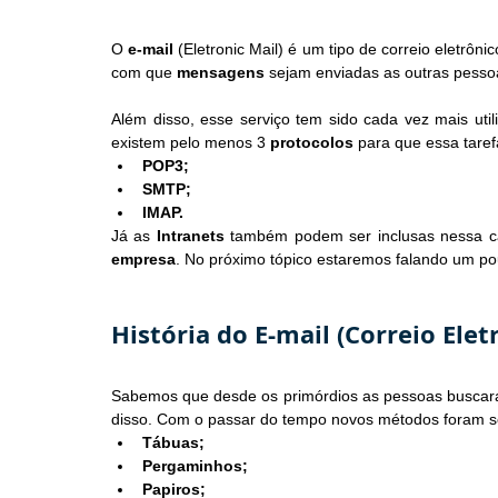
O 
e-mail
 (Eletronic Mail) é um tipo de correio eletrôni
com que 
mensagens
 sejam enviadas as outras pessoa
Além disso, esse serviço tem sido cada vez mais util
existem pelo menos 3 
protocolos
 para que essa taref
POP3;
SMTP;
IMAP.
Já as 
Intranets
empresa
. No próximo tópico estaremos falando um pou
História do E-mail (Correio Elet
Sabemos que desde os primórdios as pessoas buscar
disso. Com o passar do tempo novos métodos foram 
Tábuas;
Pergaminhos;
Papiros;