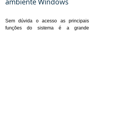
ambiente Windows
Sem dúvida o acesso as principais 
funções do sistema é a grande 
vantagem desempenhada pelas 
teclas 
de atalho
. Dessa maneira, aprender a 
utilizá-las é a melhor forma de ganhar 
tempo e melhorar sua performance no 
computador
.
Certamente durante a elaboração do 
Sistema Operacional tudo isso foi 
pensado visando trazer praticidade. Ao 
passo que o objetivo realmente 
funcionou e a 
Microsoft
 está de 
parabéns por essa iniciativa.